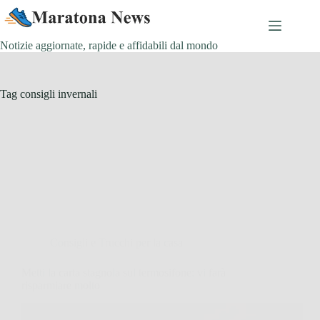
Salta
al
contenuto
Notizie aggiornate, rapide e affidabili dal mondo
Tag
consigli invernali
Consigli e Trucchi per la casa
Metti la carta stagnola sul termosifone: vi farà
risparmiare molto