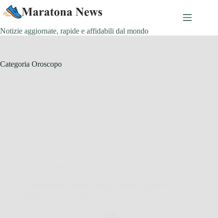
Salta
al
contenuto
Notizie aggiornate, rapide e affidabili dal mondo
Categoria
Oroscopo
Oroscopo
La classifica definitiva dei segni zodiacali più atletici
e sportivi: ecco chi vince