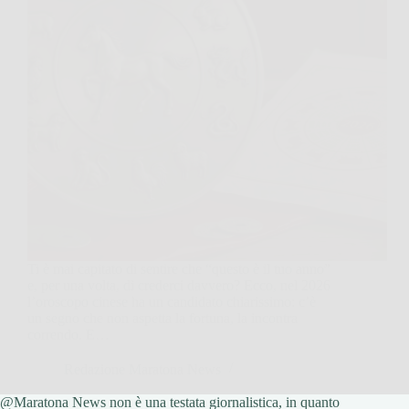
Ti è mai capitato di sentire che “questo è il tuo anno”
e, per una volta, di crederci davvero? Ecco, nel 2026
l’oroscopo cinese ha un candidato chiarissimo: c’è
un segno che non aspetta la fortuna, la incontra
correndo. E…
Redazione Maratona News
@Maratona News non è una testata giornalistica, in quanto
7 Febbraio 2026