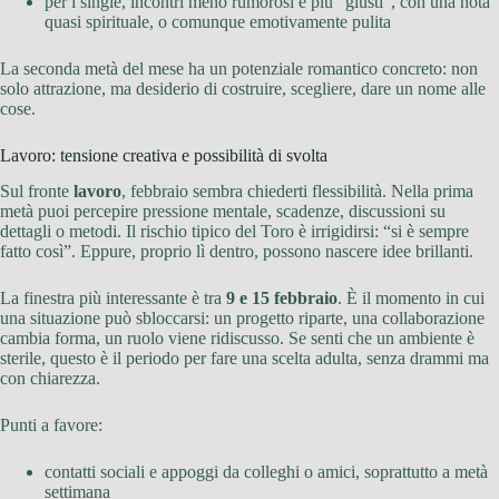
per i single, incontri meno rumorosi e più “giusti”, con una nota
quasi spirituale, o comunque emotivamente pulita
La seconda metà del mese ha un potenziale romantico concreto: non
solo attrazione, ma desiderio di costruire, scegliere, dare un nome alle
cose.
Lavoro: tensione creativa e possibilità di svolta
Sul fronte
lavoro
, febbraio sembra chiederti flessibilità. Nella prima
metà puoi percepire pressione mentale, scadenze, discussioni su
dettagli o metodi. Il rischio tipico del Toro è irrigidirsi: “si è sempre
fatto così”. Eppure, proprio lì dentro, possono nascere idee brillanti.
La finestra più interessante è tra
9 e 15 febbraio
. È il momento in cui
una situazione può sbloccarsi: un progetto riparte, una collaborazione
cambia forma, un ruolo viene ridiscusso. Se senti che un ambiente è
sterile, questo è il periodo per fare una scelta adulta, senza drammi ma
con chiarezza.
Punti a favore:
contatti sociali e appoggi da colleghi o amici, soprattutto a metà
settimana