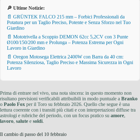
🔎 Ultime Notizie:
📄 GRÜNTEK FALCO 215 mm – Forbici Professionali da
Potatura per un Taglio Preciso, Potente e Senza Sforzo nel Tuo
Giardino
📄 Mototrivella a Scoppio DEMON 62cc 5,2CV con 3 Punte
Ø100/150/200 mm e Prolunga – Potenza Estrema per Ogni
Lavoro in Giardino
📄 Oregon Motosega Elettrica 2400W con Barra da 40 cm:
Potenza Silenziosa, Taglio Preciso e Massima Sicurezza in Ogni
Lavoro
Prima di entrare nel vivo, una nota sincera: in questo momento non
risultano previsioni verificabili attribuibili in modo puntuale a
Branko
o
Paolo Fox
per il Toro su febbraio 2026. Quello che segue è una
lettura coerente con i transiti più citati e con interpretazioni diffuse tra
astrologi e rubriche del periodo, con un focus pratico su
amore
,
lavoro
,
salute
e
soldi
.
Il cambio di passo del 10 febbraio