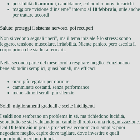
possibilità di
annunci
, candidature, colloqui o nuovi incarichi
maggiore “visione d’insieme” intorno al
10 febbraio
, utile anche
per trattare accordi
Salute: proteggi il sistema nervoso, poi recuperi
Non si vedono segnali “neri”, ma il tema iniziale è lo
stress
: sonno
leggero, tensione muscolare, irritabilità. Niente panico, però ascolta il
corpo prima che sia lui a fermarti.
Nella seconda parte del mese torni a respirare meglio. Funzionano
bene abitudini semplici, quasi banali, ma efficaci:
orari più regolari per dormire
camminate costanti, senza performance
meno stimoli serali, più silenzio
Soldi: miglioramenti graduali e scelte intelligenti
I
soldi
non sembrano un problema in sé, ma richiedono lucidità,
soprattutto se stai valutando un cambio di ruolo o una riorganizzazione.
Dal
10 febbraio
in poi la prospettiva economica si amplia: puoi
negoziare meglio, capire dove tagliare, dove investire e quali
opportunità meritano fiducia.