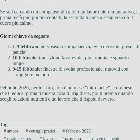
Se stai cercando un compenso più alto o un lavoro più remunerativo, la
prima metà può portare contatti, la seconda ti aiuta a scegliere con il
cuore più calmo.
Giorni chiave da segnare
1-9 febbraio
: nervosismo e impazienza, evita decisioni prese “di
pancia”
10 febbraio
: transizione favorevole, più armonia e sguardo
lungo
9-15 febbraio
: finestra di svolta professionale, muoviti con
coraggio e metodo
Febbraio 2026, per te Toro, non è un mese “tutto facile”, è un mese
che ti educa: prima ti mostra cosa ti irrigidisce, poi ti premia quando
scegli relazioni nutrienti e un lavoro che ti rispetti davvero.
Tag
#
amore
#
consigli pratici
#
febbraio 2026
#
gestione stress
#
lavoro
#
oroscopo
#
riavvicinamenti