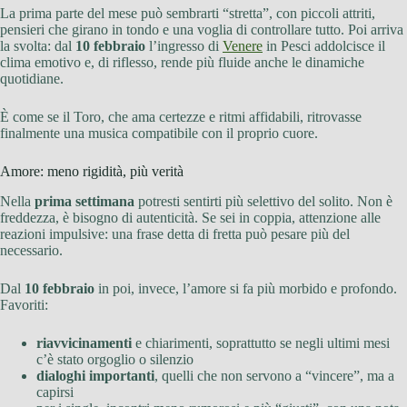
La prima parte del mese può sembrarti “stretta”, con piccoli attriti,
pensieri che girano in tondo e una voglia di controllare tutto. Poi arriva
la svolta: dal
10 febbraio
l’ingresso di
Venere
in Pesci addolcisce il
clima emotivo e, di riflesso, rende più fluide anche le dinamiche
quotidiane.
È come se il Toro, che ama certezze e ritmi affidabili, ritrovasse
finalmente una musica compatibile con il proprio cuore.
Amore: meno rigidità, più verità
Nella
prima settimana
potresti sentirti più selettivo del solito. Non è
freddezza, è bisogno di autenticità. Se sei in coppia, attenzione alle
reazioni impulsive: una frase detta di fretta può pesare più del
necessario.
Dal
10 febbraio
in poi, invece, l’amore si fa più morbido e profondo.
Favoriti:
riavvicinamenti
e chiarimenti, soprattutto se negli ultimi mesi
c’è stato orgoglio o silenzio
dialoghi importanti
, quelli che non servono a “vincere”, ma a
capirsi