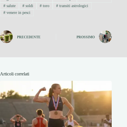
#
salute
#
soldi
#
toro
#
transiti astrologici
#
venere in pesci
PRECEDENTE
PROSSIMO
Articoli correlati