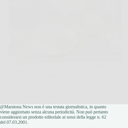
La prima volta che ho usato una friggitrice ad aria mi
aspettavo il classico miracolo, croccantezza da
friggitoria e zero compromessi. Poi, mentre sentivo il
ronzio della ventola e guardavo quel cestello “da
navicella”, ho capito che il trucco era…
Redazione Maratona News
@Maratona News non è una testata giornalistica, in quanto
12 Febbraio 2026
viene aggiornato senza alcuna periodicità. Non può pertanto
considerarsi un prodotto editoriale ai sensi della legge n. 62
del 07.03.2001.