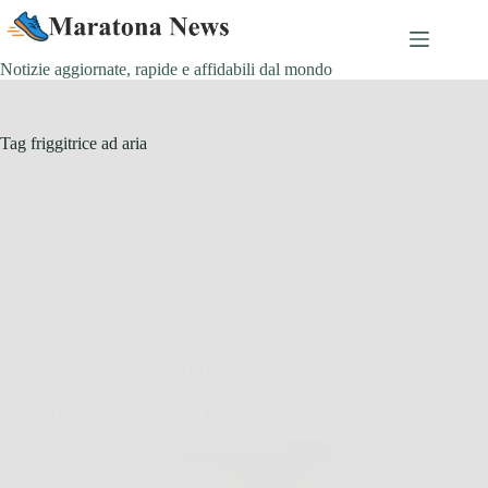
Salta
al
contenuto
Notizie aggiornate, rapide e affidabili dal mondo
Tag
friggitrice ad aria
Consigli e Trucchi per la casa
Sai quanto consuma una friggitrice ad aria?