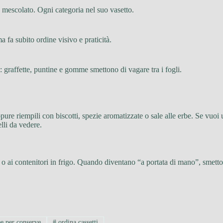
o mescolato. Ogni categoria nel suo vasetto.
a fa subito ordine visivo e praticità.
a: graffette, puntine e gomme smettono di vagare tra i fogli.
re riempili con biscotti, spezie aromatizzate o sale alle erbe. Se vuoi un
elli da vedere.
 o ai contenitori in frigo. Quando diventano “a portata di mano”, smettono 
e per conserve
#
ordina cassetti