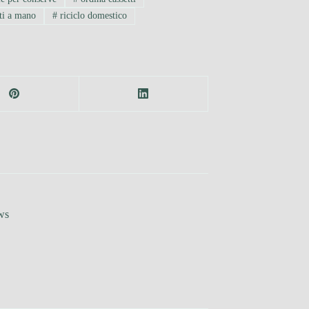
tti a mano
#
riciclo domestico
ws