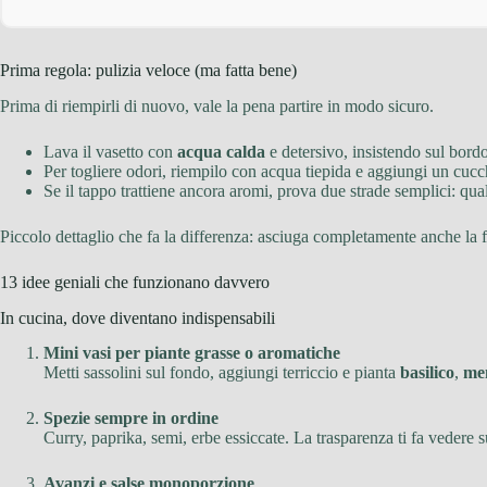
Prima regola: pulizia veloce (ma fatta bene)
Prima di riempirli di nuovo, vale la pena partire in modo sicuro.
Lava il vasetto con
acqua calda
e detersivo, insistendo sul bordo
Per togliere odori, riempilo con acqua tiepida e aggiungi un cuc
Se il tappo trattiene ancora aromi, prova due strade semplici: qu
Piccolo dettaglio che fa la differenza: asciuga completamente anche la fil
13 idee geniali che funzionano davvero
In cucina, dove diventano indispensabili
Mini vasi per piante grasse o aromatiche
Metti sassolini sul fondo, aggiungi terriccio e pianta
basilico
,
me
Spezie sempre in ordine
Curry, paprika, semi, erbe essiccate. La trasparenza ti fa vedere
Avanzi e salse monoporzione