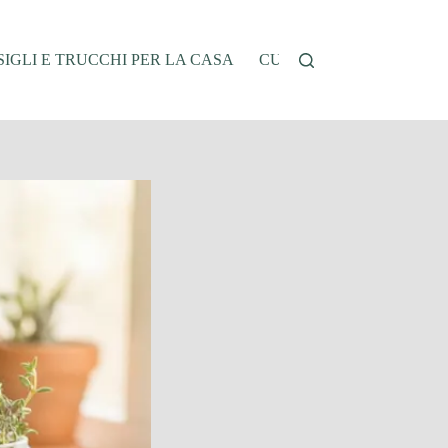
IGLI E TRUCCHI PER LA CASA
CUCINA E RICETTE
G