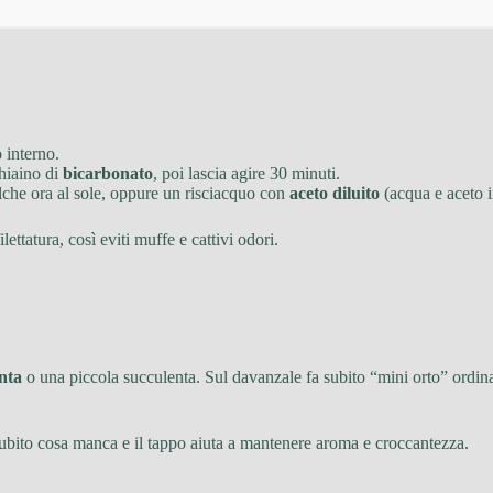
 interno.
chiaino di
bicarbonato
, poi lascia agire 30 minuti.
alche ora al sole, oppure un risciacquo con
aceto diluito
(acqua e aceto i
ettatura, così eviti muffe e cattivi odori.
nta
o una piccola succulenta. Sul davanzale fa subito “mini orto” ordin
 subito cosa manca e il tappo aiuta a mantenere aroma e croccantezza.