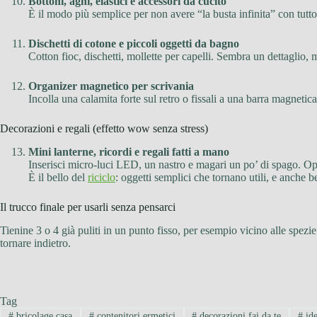
Bottoni, aghi, elastici e accessori da cucito
È il modo più semplice per non avere “la busta infinita” con tutt
Dischetti di cotone e piccoli oggetti da bagno
Cotton fioc, dischetti, mollette per capelli. Sembra un dettaglio, m
Organizer magnetico per scrivania
Incolla una calamita forte sul retro o fissali a una barra magnetic
Decorazioni e regali (effetto wow senza stress)
Mini lanterne, ricordi e regali fatti a mano
Inserisci micro-luci LED, un nastro e magari un po’ di spago. Oppu
È il bello del
riciclo
: oggetti semplici che tornano utili, e anche b
Il trucco finale per usarli senza pensarci
Tienine 3 o 4 già puliti in un punto fisso, per esempio vicino alle spezie
tornare indietro.
Tag
#
bricolage casa
#
contenitori ermetici
#
decorazioni fai da te
#
ide