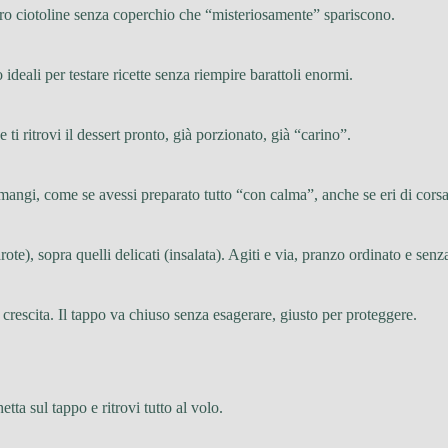
zero ciotoline senza coperchio che “misteriosamente” spariscono.
 ideali per testare ricette senza riempire barattoli enormi.
e ti ritrovi il dessert pronto, già porzionato, già “carino”.
e mangi, come se avessi preparato tutto “con calma”, anche se eri di corsa
arote), sopra quelli delicati (insalata). Agiti e via, pranzo ordinato e sen
 e crescita. Il tappo va chiuso senza esagerare, giusto per proteggere.
tta sul tappo e ritrovi tutto al volo.