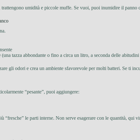
i trattengono umidità e piccole muffe. Se vuoi, puoi inumidire il panno
ianco
na.
onsente
e (una tazza abbondante o fino a circa un litro, a seconda delle abitudini
izzare gli odori e crea un ambiente sfavorevole per molti batteri. Se ti i
rticolarmente “pesante”, puoi aggiungere:
più “fresche” le parti interne. Non serve esagerare con le quantità, qui v