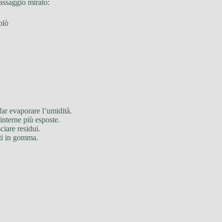
passaggio mirato:
blò
far evaporare l’umidità.
interne più esposte.
ciare residui.
rti in gomma.