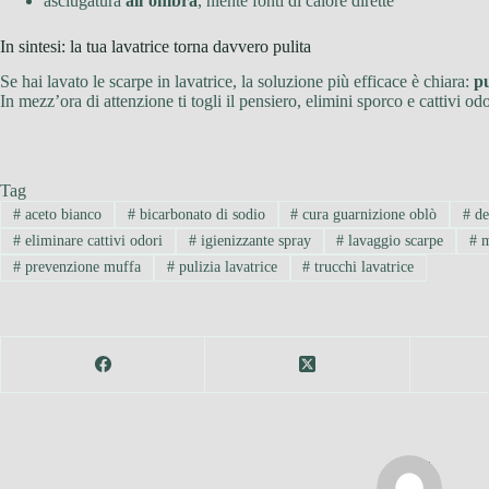
asciugatura
all’ombra
, niente fonti di calore dirette
In sintesi: la tua lavatrice torna davvero pulita
Se hai lavato le scarpe in lavatrice, la soluzione più efficace è chiara:
pu
In mezz’ora di attenzione ti togli il pensiero, elimini sporco e cattivi odo
Tag
#
aceto bianco
#
bicarbonato di sodio
#
cura guarnizione oblò
#
det
#
eliminare cattivi odori
#
igienizzante spray
#
lavaggio scarpe
#
m
#
prevenzione muffa
#
pulizia lavatrice
#
trucchi lavatrice