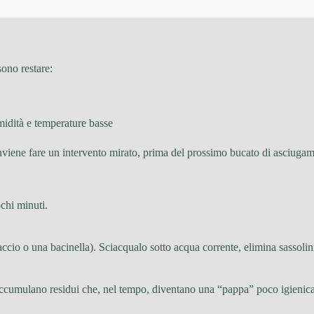
sono restare:
midità e temperature basse
nviene fare un intervento mirato, prima del prossimo bucato di asciugam
ochi minuti.
traccio o una bacinella). Sciacqualo sotto acqua corrente, elimina sassolini
ccumulano residui che, nel tempo, diventano una “pappa” poco igienica