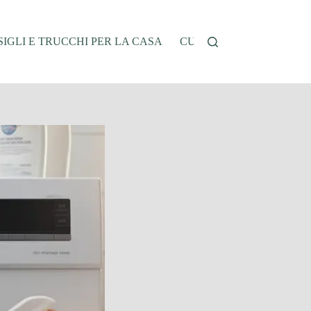
IGLI E TRUCCHI PER LA CASA
CUCINA E RICETTE
G