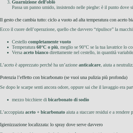
Guarnizione dell’oblò
Passa un panno umido, insistendo nelle pieghe: è il punto dove s
Il gesto che cambia tutto: ciclo a vuoto ad alta temperatura con aceto b
Ecco il cuore dell’operazione, quello che davvero “ripulisce” la macchi
Cestello
completamente vuoto
Temperatura
60°C o più
, meglio se 90°C se la tua lavatrice lo c
Versa
aceto bianco
direttamente nel cestello, in quantità variabil
L’aceto è apprezzato perché ha un’azione
anticalcare
, aiuta a neutral
Potenzia l’effetto con bicarbonato (se vuoi una pulizia più profonda)
Se dopo le scarpe senti ancora odore, oppure sai che il lavaggio era pa
mezzo bicchiere di
bicarbonato di sodio
L’accoppiata
aceto + bicarbonato
aiuta a staccare residui e a rendere 
Igienizzazione localizzata: lo spray dove serve davvero