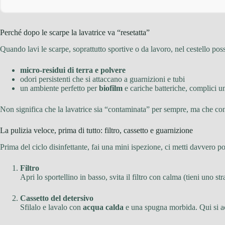
Perché dopo le scarpe la lavatrice va “resetatta”
Quando lavi le scarpe, soprattutto sportive o da lavoro, nel cestello pos
micro-residui di terra e polvere
odori persistenti che si attaccano a guarnizioni e tubi
un ambiente perfetto per
biofilm
e cariche batteriche, complici u
Non significa che la lavatrice sia “contaminata” per sempre, ma che co
La pulizia veloce, prima di tutto: filtro, cassetto e guarnizione
Prima del ciclo disinfettante, fai una mini ispezione, ci metti davvero p
Filtro
Apri lo sportellino in basso, svita il filtro con calma (tieni uno s
Cassetto del detersivo
Sfilalo e lavalo con
acqua calda
e una spugna morbida. Qui si a