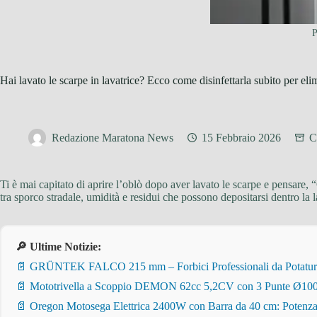
P
Hai lavato le scarpe in lavatrice? Ecco come disinfettarla subito per eli
Redazione Maratona News
15 Febbraio 2026
C
Ti è mai capitato di aprire l’oblò dopo aver lavato le scarpe e pensare
tra sporco stradale, umidità e residui che possono depositarsi dentro la
🔎 Ultime Notizie:
📄 GRÜNTEK FALCO 215 mm – Forbici Professionali da Potatura pe
📄 Mototrivella a Scoppio DEMON 62cc 5,2CV con 3 Punte Ø100/
📄 Oregon Motosega Elettrica 2400W con Barra da 40 cm: Potenza 