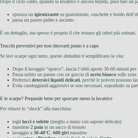
Dopo il ciclo caldo, quando la lavatrice è ancora tiepida, puoi fare un 
spruzza un
igienizzante
su guarnizione, vaschette e bordo dell’o
passa un panno pulito e asciutto
È un dettaglio, ma spesso è proprio lì che restano gli odori più ostinati.
Trucchi preventivi per non ritrovarti punto e a capo
Se lavi scarpe ogni tanto, queste abitudini ti semplificano la vita:
Dopo il lavaggio “sporco”, lascia l’oblò aperto 30-60 minuti per 
Passa subito un panno con un goccio di
aceto bianco
sulle zone 
Preferisci
detersivi liquidi delicati
, perché le polveri possono las
Evita candeggianti aggressivi se non necessari, soprattutto su pa
E le scarpe? Preparale bene per sporcare meno la lavatrice
Per ridurre lo “shock” alla macchina:
togli
lacci e solette
(meglio a mano con sapone delicato)
massimo
2 paia
in un sacco di tessuto
lavaggio a
30-40°C
,
600 giri
massimo