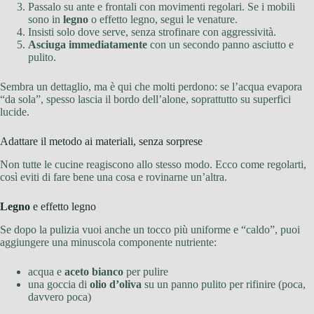
Passalo su ante e frontali con movimenti regolari. Se i mobili
sono in
legno
o effetto legno, segui le venature.
Insisti solo dove serve, senza strofinare con aggressività.
Asciuga immediatamente
con un secondo panno asciutto e
pulito.
Sembra un dettaglio, ma è qui che molti perdono: se l’acqua evapora
“da sola”, spesso lascia il bordo dell’alone, soprattutto su superfici
lucide.
Adattare il metodo ai materiali, senza sorprese
Non tutte le cucine reagiscono allo stesso modo. Ecco come regolarti,
così eviti di fare bene una cosa e rovinarne un’altra.
Legno
e effetto legno
Se dopo la pulizia vuoi anche un tocco più uniforme e “caldo”, puoi
aggiungere una minuscola componente nutriente:
acqua e
aceto bianco
per pulire
una goccia di
olio d’oliva
su un panno pulito per rifinire (poca,
davvero poca)