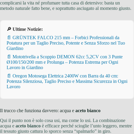
complicarsi la vita né profumare tutta casa di detersivo: basta un
metodo naturale fatto bene, e soprattutto asciugato al momento giusto.
🔎 Ultime Notizie:
📄 GRÜNTEK FALCO 215 mm – Forbici Professionali da
Potatura per un Taglio Preciso, Potente e Senza Sforzo nel Tuo
Giardino
📄 Mototrivella a Scoppio DEMON 62cc 5,2CV con 3 Punte
Ø100/150/200 mm e Prolunga – Potenza Estrema per Ogni
Lavoro in Giardino
📄 Oregon Motosega Elettrica 2400W con Barra da 40 cm:
Potenza Silenziosa, Taglio Preciso e Massima Sicurezza in Ogni
Lavoro
Il trucco che funziona davvero: acqua e
aceto bianco
Qui il punto non è solo cosa usi, ma come lo usi. La combinazione
acqua e
aceto bianco
è efficace perché scioglie l’unto leggero, mentre
il tessuto giusto cattura lo sporco senza “spalmarlo” in giro.