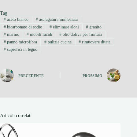
Tag
#
aceto bianco
#
asciugatura immediata
#
bicarbonato di sodio
#
eliminare aloni
#
granito
#
marmo
#
mobili lucidi
#
olio doliva per finitura
#
panno microfibra
#
pulizia cucina
#
rimuovere ditate
#
superfici in legno
PRECEDENTE
PROSSIMO
Articoli correlati