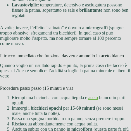
Lavastoviglie
: temperature, detersivo e asciugatura possono
fissare la patina, soprattutto se sale e
brillantante
non sono ben
regolati.
A volte, invece, l’effetto “satinato” è dovuto a
micrograffi
(spugne
troppo abrasive, sfregamenti tra bicchieri). In quel caso si può
migliorare molto l’aspetto, ma non sempre tornare al 100 percento
come nuovo.
Il trucco immediato che funziona davvero: ammollo in aceto bianco
Quando voglio un risultato rapido e pulito, la prima cosa che faccio è
questa. L’idea è semplice: l’acidità scioglie la patina minerale e libera il
vetro.
Procedura passo passo (15 minuti e via)
Riempi una bacinella con acqua tiepida e
aceto
bianco in parti
uguali.
Immergi i
bicchieri opachi
per
15-60 minuti
(se sono messi
male, anche tutta la notte).
Passa una spugna morbida o un panno, senza premere troppo.
Risciacqua abbondantemente con acqua pulita.
Asciuga subito con un panno in
microfibra
(questa parte fa più