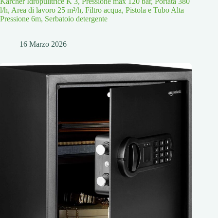
Kärcher Idropulitrice K 3, Pressione max 120 bar, Portata 380
l/h, Area di lavoro 25 m²/h, Filtro acqua, Pistola e Tubo Alta
Pressione 6m, Serbatoio detergente
16 Marzo 2026