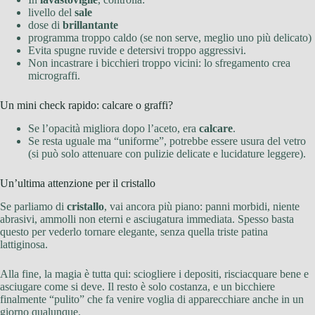
livello del
sale
dose di
brillantante
programma troppo caldo (se non serve, meglio uno più delicato)
Evita spugne ruvide e detersivi troppo aggressivi.
Non incastrare i bicchieri troppo vicini: lo sfregamento crea
micrograffi.
Un mini check rapido: calcare o graffi?
Se l’opacità migliora dopo l’aceto, era
calcare
.
Se resta uguale ma “uniforme”, potrebbe essere usura del vetro
(si può solo attenuare con pulizie delicate e lucidature leggere).
Un’ultima attenzione per il cristallo
Se parliamo di
cristallo
, vai ancora più piano: panni morbidi, niente
abrasivi, ammolli non eterni e asciugatura immediata. Spesso basta
questo per vederlo tornare elegante, senza quella triste patina
lattiginosa.
Alla fine, la magia è tutta qui: sciogliere i depositi, risciacquare bene e
asciugare come si deve. Il resto è solo costanza, e un bicchiere
finalmente “pulito” che fa venire voglia di apparecchiare anche in un
giorno qualunque.