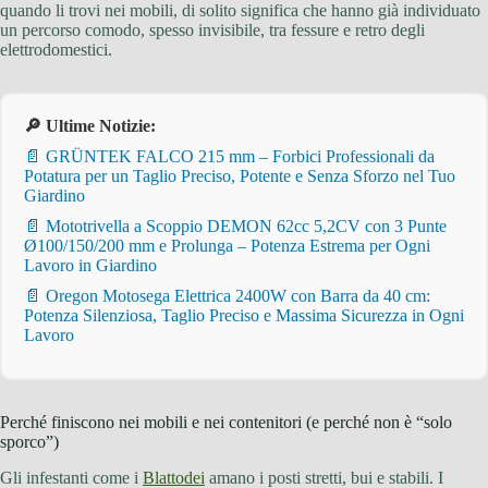
quando li trovi nei mobili, di solito significa che hanno già individuato
un percorso comodo, spesso invisibile, tra fessure e retro degli
elettrodomestici.
🔎 Ultime Notizie:
📄 GRÜNTEK FALCO 215 mm – Forbici Professionali da
Potatura per un Taglio Preciso, Potente e Senza Sforzo nel Tuo
Giardino
📄 Mototrivella a Scoppio DEMON 62cc 5,2CV con 3 Punte
Ø100/150/200 mm e Prolunga – Potenza Estrema per Ogni
Lavoro in Giardino
📄 Oregon Motosega Elettrica 2400W con Barra da 40 cm:
Potenza Silenziosa, Taglio Preciso e Massima Sicurezza in Ogni
Lavoro
Perché finiscono nei mobili e nei contenitori (e perché non è “solo
sporco”)
Gli infestanti come i
Blattodei
amano i posti stretti, bui e stabili. I