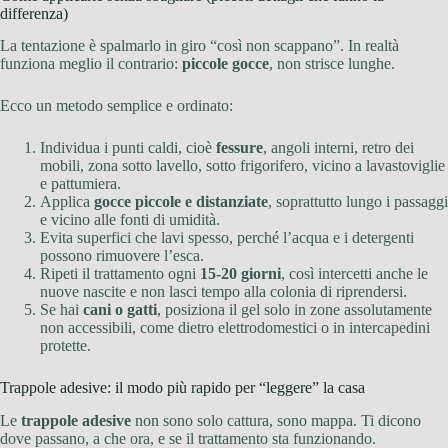
differenza)
La tentazione è spalmarlo in giro “così non scappano”. In realtà
funziona meglio il contrario:
piccole gocce
, non strisce lunghe.
Ecco un metodo semplice e ordinato:
Individua i punti caldi, cioè
fessure
, angoli interni, retro dei
mobili, zona sotto lavello, sotto frigorifero, vicino a lavastoviglie
e pattumiera.
Applica
gocce piccole e distanziate
, soprattutto lungo i passaggi
e vicino alle fonti di umidità.
Evita superfici che lavi spesso, perché l’acqua e i detergenti
possono rimuovere l’esca.
Ripeti il trattamento ogni
15-20 giorni
, così intercetti anche le
nuove nascite e non lasci tempo alla colonia di riprendersi.
Se hai
cani o gatti
, posiziona il gel solo in zone assolutamente
non accessibili, come dietro elettrodomestici o in intercapedini
protette.
Trappole adesive: il modo più rapido per “leggere” la casa
Le
trappole adesive
non sono solo cattura, sono mappa. Ti dicono
dove passano, a che ora, e se il trattamento sta funzionando.