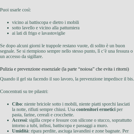
Puoi usarle così:
vicino ai battiscopa e dietro i mobili
sotto lavello e vicino alla pattumiera
ai lati di frigo e lavastoviglie
Se dopo alcuni giorni le trappole restano vuote, di solito è un buon
segnale. Se si riempiono sempre nello stesso punto, lì c’è una fessura o
un accesso da sigillare.
Pulizia e prevenzione essenziale (la parte “noiosa” che evita i ritorni)
Quando il gel sta facendo il suo lavoro, la prevenzione impedisce il bis.
Concentrati su tre pilastri:
Cibo
: niente briciole sotto i mobili, niente piatti sporchi lasciati
la notte, rifiuti sempre chiusi. Usa
contenitori ermetici
per
pasta, farine, cereali e crocchette.
Accessi
: sigilla crepe e fessure con silicone o stucco, soprattutto
intorno a tubi, infissi, battiscopa e passaggi a muro.
Umidità
: ripara perdite, asciuga lavandini e zone bagnate. Per