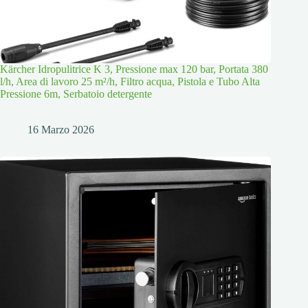
Kärcher Idropulitrice K 3, Pressione max 120 bar, Portata 380
l/h, Area di lavoro 25 m²/h, Filtro acqua, Pistola e Tubo Alta
Pressione 6m, Serbatoio detergente
16 Marzo 2026