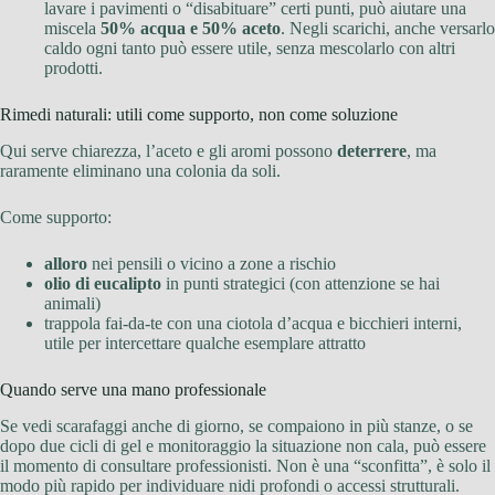
lavare i pavimenti o “disabituare” certi punti, può aiutare una
miscela
50% acqua e 50% aceto
. Negli scarichi, anche versarlo
caldo ogni tanto può essere utile, senza mescolarlo con altri
prodotti.
Rimedi naturali: utili come supporto, non come soluzione
Qui serve chiarezza, l’aceto e gli aromi possono
deterrere
, ma
raramente eliminano una colonia da soli.
Come supporto:
alloro
nei pensili o vicino a zone a rischio
olio di eucalipto
in punti strategici (con attenzione se hai
animali)
trappola fai-da-te con una ciotola d’acqua e bicchieri interni,
utile per intercettare qualche esemplare attratto
Quando serve una mano professionale
Se vedi scarafaggi anche di giorno, se compaiono in più stanze, o se
dopo due cicli di gel e monitoraggio la situazione non cala, può essere
il momento di consultare professionisti. Non è una “sconfitta”, è solo il
modo più rapido per individuare nidi profondi o accessi strutturali.