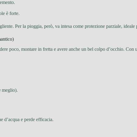
cemento.
ole è forte.
liente. Per la pioggia, però, va intesa come protezione parziale, ideale
mantico)
dere poco, montare in fretta e avere anche un bel colpo d’occhio. Con u
e meglio).
e d’acqua e perde efficacia.