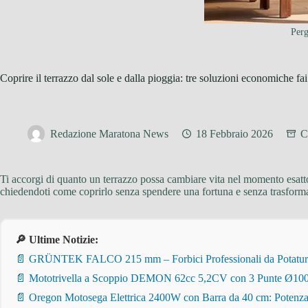
Perg
Coprire il terrazzo dal sole e dalla pioggia: tre soluzioni economiche fa
Redazione Maratona News
18 Febbraio 2026
C
Ti accorgi di quanto un terrazzo possa cambiare vita nel momento esatto in
chiedendoti come coprirlo senza spendere una fortuna e senza trasformart
🔎 Ultime Notizie:
📄 GRÜNTEK FALCO 215 mm – Forbici Professionali da Potatura pe
📄 Mototrivella a Scoppio DEMON 62cc 5,2CV con 3 Punte Ø100/
📄 Oregon Motosega Elettrica 2400W con Barra da 40 cm: Potenza 