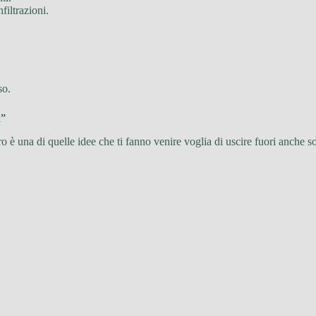
nfiltrazioni.
so.
a”
 è una di quelle idee che ti fanno venire voglia di uscire fuori anche sol