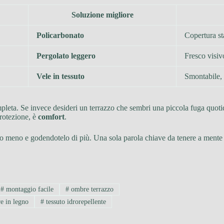
Soluzione migliore
Policarbonato
Copertura st
Pergolato leggero
Fresco visi
Vele in tessuto
Smontabile, 
ompleta. Se invece desideri un terrazzo che sembri una piccola fuga quoti
protezione, è
comfort
.
dendo meno e godendotelo di più. Una sola parola chiave da tenere a ment
#
montaggio facile
#
ombre terrazzo
re in legno
#
tessuto idrorepellente