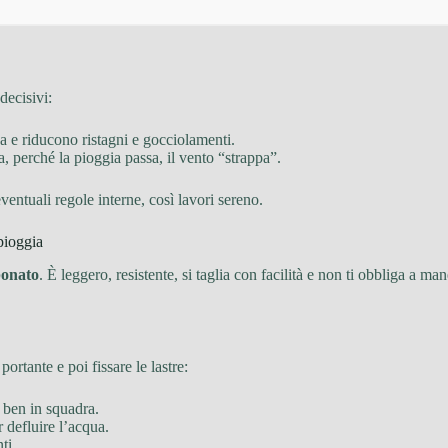
decisivi:
a e riducono ristagni e gocciolamenti.
a, perché la pioggia passa, il vento “strappa”.
ventuali regole interne, così lavori sereno.
pioggia
bonato
. È leggero, resistente, si taglia con facilità e non ti obbliga a ma
portante e poi fissare le lastre:
e ben in squadra.
r defluire l’acqua.
ti.