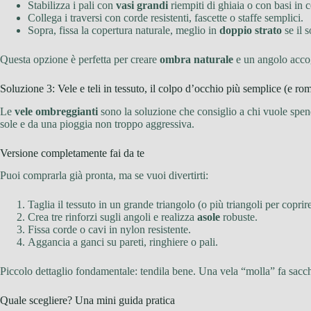
Stabilizza i pali con
vasi grandi
riempiti di ghiaia o con basi in 
Collega i traversi con corde resistenti, fascette o staffe semplici.
Sopra, fissa la copertura naturale, meglio in
doppio strato
se il s
Questa opzione è perfetta per creare
ombra naturale
e un angolo accog
Soluzione 3: Vele e teli in tessuto, il colpo d’occhio più semplice (e ro
Le
vele ombreggianti
sono la soluzione che consiglio a chi vuole spen
sole e da una pioggia non troppo aggressiva.
Versione completamente fai da te
Puoi comprarla già pronta, ma se vuoi divertirti:
Taglia il tessuto in un grande triangolo (o più triangoli per coprir
Crea tre rinforzi sugli angoli e realizza
asole
robuste.
Fissa corde o cavi in nylon resistente.
Aggancia a ganci su pareti, ringhiere o pali.
Piccolo dettaglio fondamentale: tendila bene. Una vela “molla” fa sacch
Quale scegliere? Una mini guida pratica