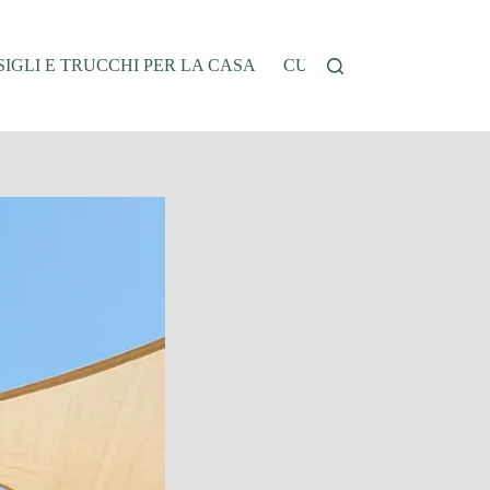
IGLI E TRUCCHI PER LA CASA
CUCINA E RICETTE
G