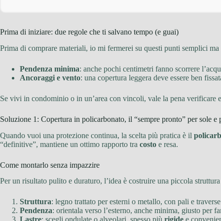
Prima di iniziare: due regole che ti salvano tempo (e guai)
Prima di comprare materiali, io mi fermerei su questi punti semplici ma 
Pendenza minima
: anche pochi centimetri fanno scorrere l’acqu
Ancoraggi e vento
: una copertura leggera deve essere ben fissat
Se vivi in condominio o in un’area con vincoli, vale la pena verificare e
Soluzione 1: Copertura in policarbonato, il “sempre pronto” per sole e 
Quando vuoi una protezione continua, la scelta più pratica è il
policar
“definitive”, mantiene un ottimo rapporto tra
costo
e resa.
Come montarlo senza impazzire
Per un risultato pulito e duraturo, l’idea è costruire una piccola struttura 
Struttura
: legno trattato per esterni o metallo, con pali e travers
Pendenza
: orientala verso l’esterno, anche minima, giusto per fa
Lastre
: scegli ondulate o alveolari, spesso più
rigide
e convenien