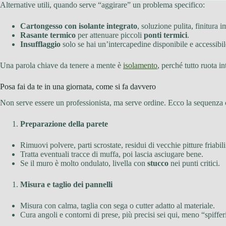
Alternative utili, quando serve “aggirare” un problema specifico:
Cartongesso con isolante integrato
, soluzione pulita, finitura 
Rasante termico
per attenuare piccoli
ponti termici
.
Insufflaggio
solo se hai un’intercapedine disponibile e accessibil
Una parola chiave da tenere a mente è
isolamento
, perché tutto ruota in
Posa fai da te in una giornata, come si fa davvero
Non serve essere un professionista, ma serve ordine. Ecco la sequenza ch
Preparazione della parete
Rimuovi polvere, parti scrostate, residui di vecchie pitture friabili
Tratta eventuali tracce di muffa, poi lascia asciugare bene.
Se il muro è molto ondulato, livella con
stucco
nei punti critici.
Misura e taglio dei pannelli
Misura con calma, taglia con sega o cutter adatto al materiale.
Cura angoli e contorni di prese, più precisi sei qui, meno “spiffer