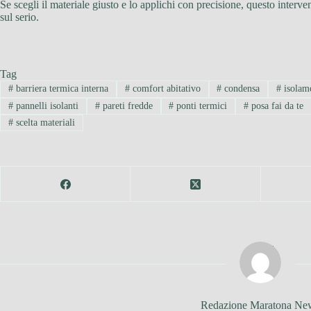
Se scegli il materiale giusto e lo applichi con precisione, questo interve
sul serio.
Tag
#
barriera termica interna
#
comfort abitativo
#
condensa
#
isolam
#
pannelli isolanti
#
pareti fredde
#
ponti termici
#
posa fai da te
#
scelta materiali
Redazione Maratona Ne