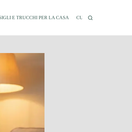
IGLI E TRUCCHI PER LA CASA
CUCINA E RICETTE
G