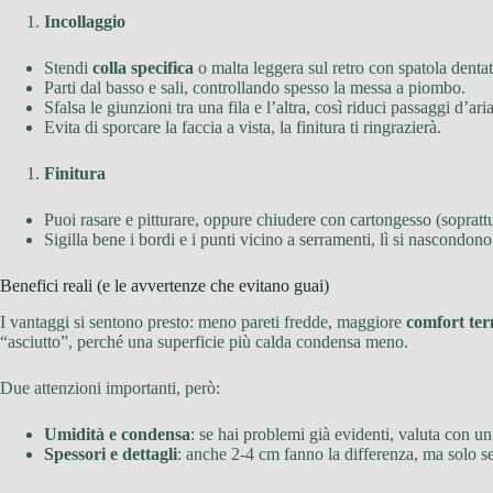
Incollaggio
Stendi
colla specifica
o malta leggera sul retro con spatola dentat
Parti dal basso e sali, controllando spesso la messa a piombo.
Sfalsa le giunzioni tra una fila e l’altra, così riduci passaggi d’ari
Evita di sporcare la faccia a vista, la finitura ti ringrazierà.
Finitura
Puoi rasare e pitturare, oppure chiudere con cartongesso (soprattu
Sigilla bene i bordi e i punti vicino a serramenti, lì si nascondono
Benefici reali (e le avvertenze che evitano guai)
I vantaggi si sentono presto: meno pareti fredde, maggiore
comfort te
“asciutto”, perché una superficie più calda condensa meno.
Due attenzioni importanti, però:
Umidità e condensa
: se hai problemi già evidenti, valuta con un
Spessori e dettagli
: anche 2-4 cm fanno la differenza, ma solo se 