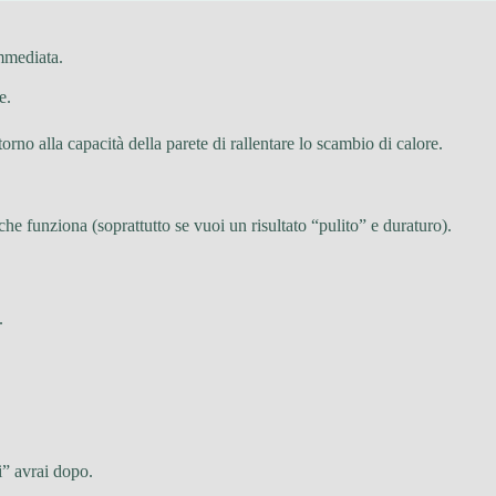
immediata.
e.
torno alla capacità della parete di rallentare lo scambio di calore.
e funziona (soprattutto se vuoi un risultato “pulito” e duraturo).
.
i” avrai dopo.