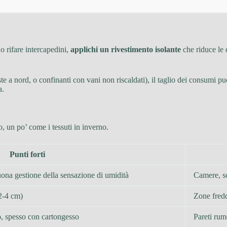
o rifare intercapedini,
applichi un rivestimento isolante
che riduce le d
te a nord, o confinanti con vani non riscaldati), il taglio dei consumi può
a.
, un po’ come i tessuti in inverno.
Punti forti
uona gestione della sensazione di umidità
Camere, so
(2-4 cm)
Zone fredd
o
, spesso con cartongesso
Pareti rumo