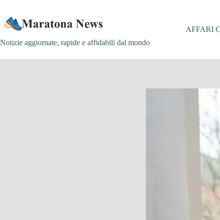
Salta
al
contenuto
AFFARI 
Notizie aggiornate, rapide e affidabili dal mondo