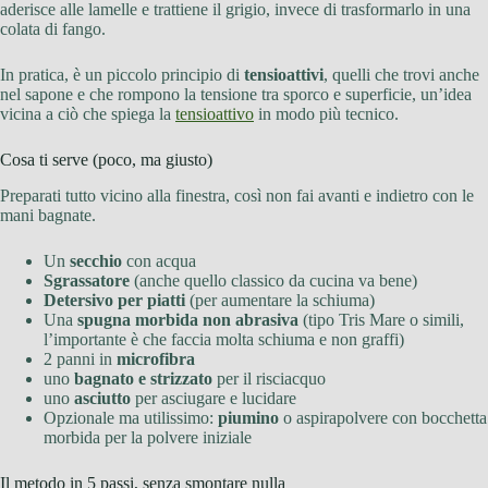
aderisce alle lamelle e trattiene il grigio, invece di trasformarlo in una
colata di fango.
In pratica, è un piccolo principio di
tensioattivi
, quelli che trovi anche
nel sapone e che rompono la tensione tra sporco e superficie, un’idea
vicina a ciò che spiega la
tensioattivo
in modo più tecnico.
Cosa ti serve (poco, ma giusto)
Preparati tutto vicino alla finestra, così non fai avanti e indietro con le
mani bagnate.
Un
secchio
con acqua
Sgrassatore
(anche quello classico da cucina va bene)
Detersivo per piatti
(per aumentare la schiuma)
Una
spugna morbida non abrasiva
(tipo Tris Mare o simili,
l’importante è che faccia molta schiuma e non graffi)
2 panni in
microfibra
uno
bagnato e strizzato
per il risciacquo
uno
asciutto
per asciugare e lucidare
Opzionale ma utilissimo:
piumino
o aspirapolvere con bocchetta
morbida per la polvere iniziale
Il metodo in 5 passi, senza smontare nulla