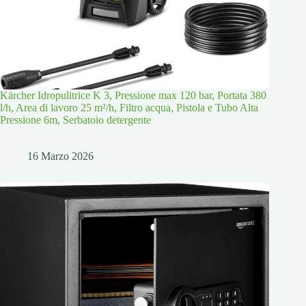
Kärcher Idropulitrice K 3, Pressione max 120 bar, Portata 380
l/h, Area di lavoro 25 m²/h, Filtro acqua, Pistola e Tubo Alta
Pressione 6m, Serbatoio detergente
16 Marzo 2026