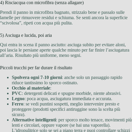
4) Risciacqua con microfibra (senza allagare)
Prendi il panno in microfibra bagnato, strizzalo bene e passalo sulle
lamelle per rimuovere residui e schiuma. Se senti ancora la superficie
“scivolosa”, ripeti con acqua più pulita.
5) Asciuga e lucida, poi aria
Qui entra in scena il panno asciutto: asciuga subito per evitare aloni,
poi lascia le persiane aperte qualche minuto per far finire l’asciugatura
all’aria. Risultato più uniforme, meno segni.
Piccoli trucchi per far durare il risultato
Spolvera ogni 7-10 giorni
: anche solo un passaggio rapido
riduce tantissimo lo sporco ostinato.
Occhio al materiale
:
PVC
: detergenti delicati e spugne morbide, niente abrasivi.
Legno
: poca acqua, asciugatura immediata e accurata.
Ferro
: se vedi puntini sospetti, meglio intervenire presto e
proteggere (prodotti specifici antiruggine sono la scelta più
sicura).
Alternative intelligenti
: per sporco molto tenace, movimenti più
lenti e circolari, oppure vapore (se hai una vaporella).
L’idropulitrice solo se sei a piano terra e puoi controllare schizzi