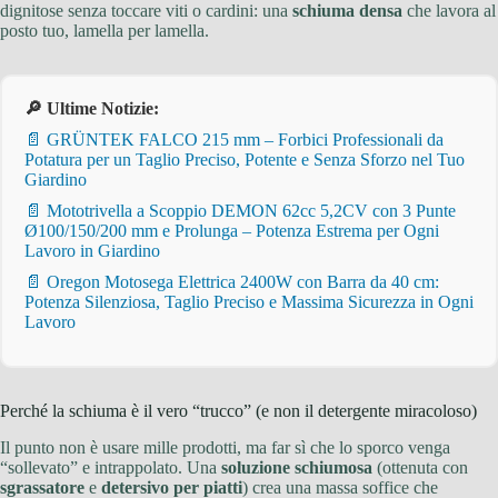
dignitose senza toccare viti o cardini: una
schiuma densa
che lavora al
posto tuo, lamella per lamella.
🔎 Ultime Notizie:
📄 GRÜNTEK FALCO 215 mm – Forbici Professionali da
Potatura per un Taglio Preciso, Potente e Senza Sforzo nel Tuo
Giardino
📄 Mototrivella a Scoppio DEMON 62cc 5,2CV con 3 Punte
Ø100/150/200 mm e Prolunga – Potenza Estrema per Ogni
Lavoro in Giardino
📄 Oregon Motosega Elettrica 2400W con Barra da 40 cm:
Potenza Silenziosa, Taglio Preciso e Massima Sicurezza in Ogni
Lavoro
Perché la schiuma è il vero “trucco” (e non il detergente miracoloso)
Il punto non è usare mille prodotti, ma far sì che lo sporco venga
“sollevato” e intrappolato. Una
soluzione schiumosa
(ottenuta con
sgrassatore
e
detersivo per piatti
) crea una massa soffice che