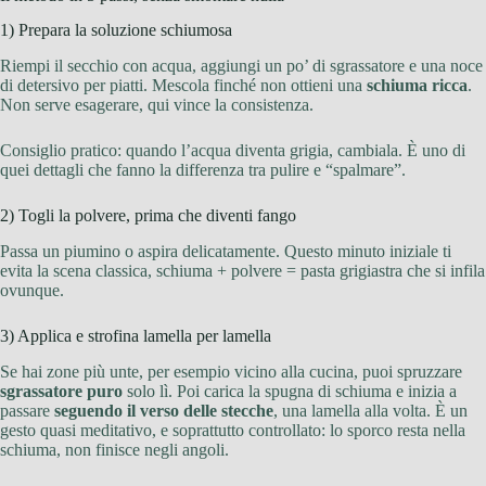
1) Prepara la soluzione schiumosa
Riempi il secchio con acqua, aggiungi un po’ di sgrassatore e una noce
di detersivo per piatti. Mescola finché non ottieni una
schiuma ricca
.
Non serve esagerare, qui vince la consistenza.
Consiglio pratico: quando l’acqua diventa grigia, cambiala. È uno di
quei dettagli che fanno la differenza tra pulire e “spalmare”.
2) Togli la polvere, prima che diventi fango
Passa un piumino o aspira delicatamente. Questo minuto iniziale ti
evita la scena classica, schiuma + polvere = pasta grigiastra che si infila
ovunque.
3) Applica e strofina lamella per lamella
Se hai zone più unte, per esempio vicino alla cucina, puoi spruzzare
sgrassatore puro
solo lì. Poi carica la spugna di schiuma e inizia a
passare
seguendo il verso delle stecche
, una lamella alla volta. È un
gesto quasi meditativo, e soprattutto controllato: lo sporco resta nella
schiuma, non finisce negli angoli.