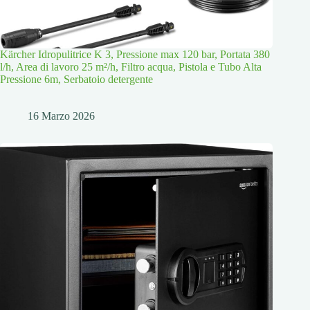
Kärcher Idropulitrice K 3, Pressione max 120 bar, Portata 380
l/h, Area di lavoro 25 m²/h, Filtro acqua, Pistola e Tubo Alta
Pressione 6m, Serbatoio detergente
16 Marzo 2026