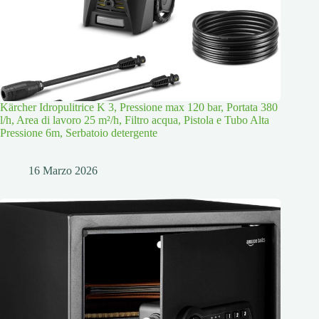
Kärcher Idropulitrice K 3, Pressione max 120 bar, Portata 380
l/h, Area di lavoro 25 m²/h, Filtro acqua, Pistola e Tubo Alta
Pressione 6m, Serbatoio detergente
16 Marzo 2026