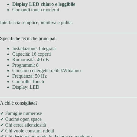
Display LED chiaro e leggibile
Comandi touch moderni
Interfaccia semplice, intuitiva e pulita.
Specifiche tecniche principali
Installazione: Integrata
Capacità: 16 coperti
Rumorosità: 40 dB
Programmi: 8
Consumo energetico: 66 kWh/anno
Frequenza: 50 Hz
Controlli: Touch
Display: LED
A chi è consigliata?
✔ Famiglie numerose
✔ Cucine open space
✔ Chi cerca silenziosità
✔ Chi vuole consumi ridotti
✔ Chi desidera un modello da incasso moderno