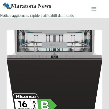
Salta
al
contenuto
Notizie aggiornate, rapide e affidabili dal mondo