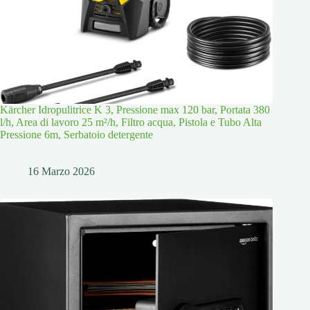
Kärcher Idropulitrice K 3, Pressione max 120 bar, Portata 380
l/h, Area di lavoro 25 m²/h, Filtro acqua, Pistola e Tubo Alta
Pressione 6m, Serbatoio detergente
16 Marzo 2026