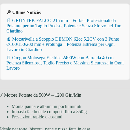
🔎 Ultime Notizie:
📄 GRÜNTEK FALCO 215 mm – Forbici Professionali da
Potatura per un Taglio Preciso, Potente e Senza Sforzo nel Tuo
Giardino
📄 Mototrivella a Scoppio DEMON 62cc 5,2CV con 3 Punte
Ø100/150/200 mm e Prolunga – Potenza Estrema per Ogni
Lavoro in Giardino
📄 Oregon Motosega Elettrica 2400W con Barra da 40 cm:
Potenza Silenziosa, Taglio Preciso e Massima Sicurezza in Ogni
Lavoro
⚡ Motore Potente da 500W – 1200 Giri/Min
Monta panna e albumi in pochi minuti
Impasta facilmente composti fino a 850 g
Prestazioni rapide e costanti
Ideale per torte, biscotti, pane e pizza fatta in casa.