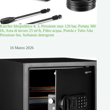
Kärcher Idropulitrice K 3, Pressione max 120 bar, Portata 380
l/h, Area di lavoro 25 m²/h, Filtro acqua, Pistola e Tubo Alta
Pressione 6m, Serbatoio detergente
16 Marzo 2026