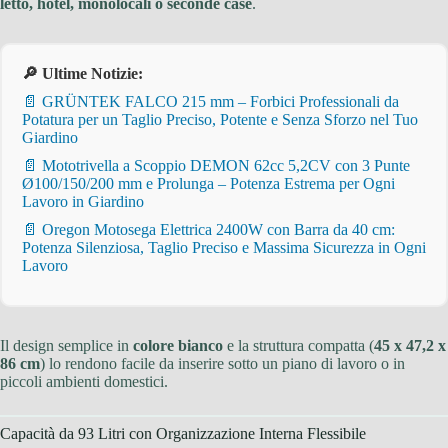
letto, hotel, monolocali o seconde case
.
🔎 Ultime Notizie:
📄 GRÜNTEK FALCO 215 mm – Forbici Professionali da
Potatura per un Taglio Preciso, Potente e Senza Sforzo nel Tuo
Giardino
📄 Mototrivella a Scoppio DEMON 62cc 5,2CV con 3 Punte
Ø100/150/200 mm e Prolunga – Potenza Estrema per Ogni
Lavoro in Giardino
📄 Oregon Motosega Elettrica 2400W con Barra da 40 cm:
Potenza Silenziosa, Taglio Preciso e Massima Sicurezza in Ogni
Lavoro
Il design semplice in
colore bianco
e la struttura compatta (
45 x 47,2 x
86 cm
) lo rendono facile da inserire sotto un piano di lavoro o in
piccoli ambienti domestici.
Capacità da 93 Litri con Organizzazione Interna Flessibile