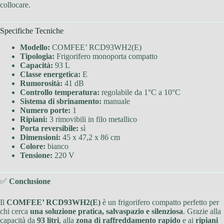
collocare.
Specifiche Tecniche
Modello:
COMFEE’ RCD93WH2(E)
Tipologia:
Frigorifero monoporta compatto
Capacità:
93 L
Classe energetica:
E
Rumorosità:
41 dB
Controllo temperatura:
regolabile da 1°C a 10°C
Sistema di sbrinamento:
manuale
Numero porte:
1
Ripiani:
3 rimovibili in filo metallico
Porta reversibile:
sì
Dimensioni:
45 x 47,2 x 86 cm
Colore:
bianco
Tensione:
220 V
✅
Conclusione
Il
COMFEE’ RCD93WH2(E)
è un frigorifero compatto perfetto per
chi cerca
una soluzione pratica, salvaspazio e silenziosa
. Grazie alla
capacità da
93 litri
, alla
zona di raffreddamento rapido
e ai
ripiani