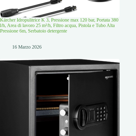
Kärcher Idropulitrice K 3, Pressione max 120 bar, Portata 380
l/h, Area di lavoro 25 m²/h, Filtro acqua, Pistola e Tubo Alta
Pressione 6m, Serbatoio detergente
16 Marzo 2026