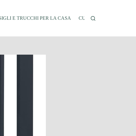
IGLI E TRUCCHI PER LA CASA
CUCINA E RICETTE
G