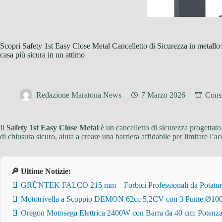
Scopri Safety 1st Easy Close Metal Cancelletto di Sicurezza in metallo:
casa più sicura in un attimo
Redazione Maratona News
7 Marzo 2026
Consi
Il
Safety 1st Easy Close Metal
è un cancelletto di sicurezza progettato
di chiusura sicuro, aiuta a creare una barriera affidabile per limitare l’a
🔎 Ultime Notizie:
📄 GRÜNTEK FALCO 215 mm – Forbici Professionali da Potatura pe
📄 Mototrivella a Scoppio DEMON 62cc 5,2CV con 3 Punte Ø100/
📄 Oregon Motosega Elettrica 2400W con Barra da 40 cm: Potenza 