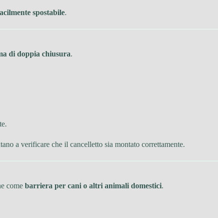
acilmente spostabile
.
ma di doppia chiusura
.
te.
utano a verificare che il cancelletto sia montato correttamente.
nche come
barriera per cani o altri animali domestici
.