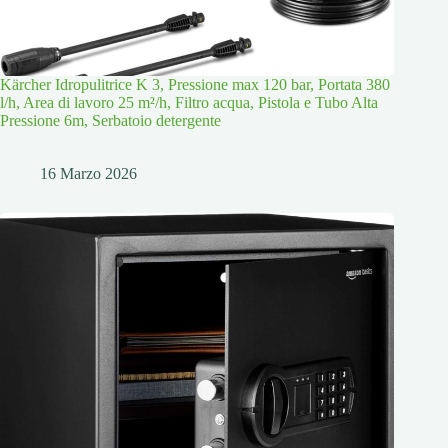
Kärcher Idropulitrice K 3, Pressione max 120 bar, Portata 380
l/h, Area di lavoro 25 m²/h, Filtro acqua, Pistola e Tubo Alta
Pressione 6m, Serbatoio detergente
16 Marzo 2026