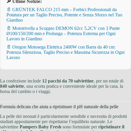
🔎 Ultime Notizie:
📄 GRÜNTEK FALCO 215 mm – Forbici Professionali da
Potatura per un Taglio Preciso, Potente e Senza Sforzo nel Tuo
Giardino
📄 Mototrivella a Scoppio DEMON 62cc 5,2CV con 3 Punte
Ø100/150/200 mm e Prolunga – Potenza Estrema per Ogni
Lavoro in Giardino
📄 Oregon Motosega Elettrica 2400W con Barra da 40 cm:
Potenza Silenziosa, Taglio Preciso e Massima Sicurezza in Ogni
Lavoro
La confezione include
12 pacchi da 70 salviettine
, per un totale di
840 salviette
, una scorta pratica e conveniente ideale per la casa, la
borsa del cambio o i viaggi.
Formula delicata che aiuta a ripristinare il pH naturale della pelle
La pelle dei neonati è particolarmente sensibile e necessita di prodotti
studiati appositamente per rispettarne l’equilibrio naturale. Le
salviettine
Pampers Baby Fresh
sono formulate per
ripristinare il