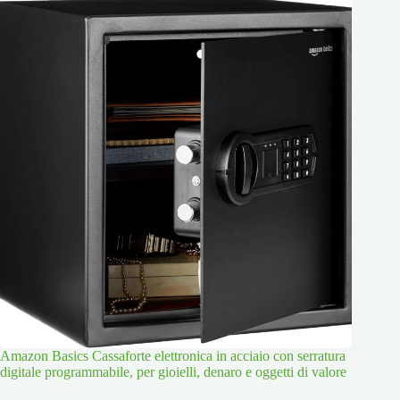
Amazon Basics Cassaforte elettronica in acciaio con serratura
digitale programmabile, per gioielli, denaro e oggetti di valore