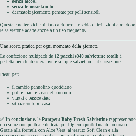
senza alcool
senza fenossietanolo
dermatologicamente pensate per pelli sensibili
Queste caratteristiche aiutano a ridurre il rischio di irritazioni e rendono
le salviettine adatte anche a un uso frequente.
Una scorta pratica per ogni momento della giornata
La confezione multipack da
12 pacchi (840 salviettine totali)
è
perfetta per chi desidera avere sempre salviettine a disposizione.
Ideali per:
il cambio pannolino quotidiano
pulire mani e viso del bambino
viaggi e passeggiate
situazioni fuori casa
✅
In conclusione
, le
Pampers Baby Fresh Salviettine
rappresentano
una soluzione pratica e delicata per l’igiene quotidiana del neonato.
Grazie alla formula con Aloe Vera, al tessuto Soft Clean e alla
composizione senza alcool e sapone, offrono una pulizia efficace