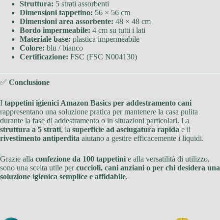
Struttura:
5 strati assorbenti
Dimensioni tappetino:
56 × 56 cm
Dimensioni area assorbente:
48 × 48 cm
Bordo impermeabile:
4 cm su tutti i lati
Materiale base:
plastica impermeabile
Colore:
blu / bianco
Certificazione:
FSC (FSC N004130)
✅
Conclusione
I
tappetini igienici Amazon Basics per addestramento cani
rappresentano una soluzione pratica per mantenere la casa pulita
durante la fase di addestramento o in situazioni particolari. La
struttura a 5 strati
, la
superficie ad asciugatura rapida
e il
rivestimento antiperdita
aiutano a gestire efficacemente i liquidi.
Grazie alla
confezione da 100 tappetini
e alla versatilità di utilizzo,
sono una scelta utile per
cuccioli, cani anziani o per chi desidera una
soluzione igienica semplice e affidabile
.