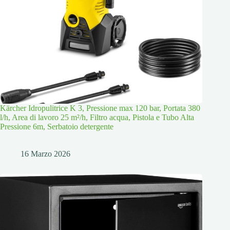
Kärcher Idropulitrice K 3, Pressione max 120 bar, Portata 380
l/h, Area di lavoro 25 m²/h, Filtro acqua, Pistola e Tubo Alta
Pressione 6m, Serbatoio detergente
16 Marzo 2026