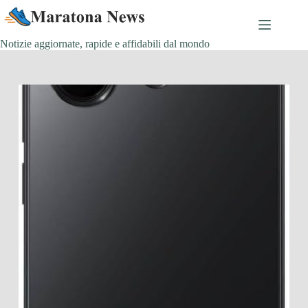
Salta
al
contenuto
Notizie aggiornate, rapide e affidabili dal mondo