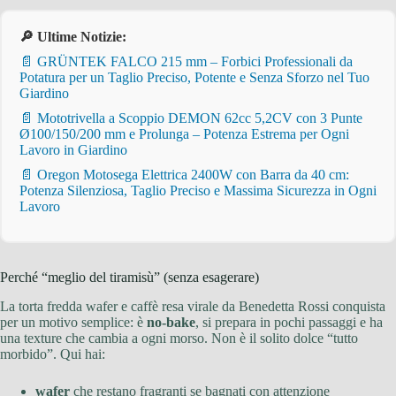
🔎 Ultime Notizie:
📄 GRÜNTEK FALCO 215 mm – Forbici Professionali da
Potatura per un Taglio Preciso, Potente e Senza Sforzo nel Tuo
Giardino
📄 Mototrivella a Scoppio DEMON 62cc 5,2CV con 3 Punte
Ø100/150/200 mm e Prolunga – Potenza Estrema per Ogni
Lavoro in Giardino
📄 Oregon Motosega Elettrica 2400W con Barra da 40 cm:
Potenza Silenziosa, Taglio Preciso e Massima Sicurezza in Ogni
Lavoro
Perché “meglio del tiramisù” (senza esagerare)
La torta fredda wafer e caffè resa virale da Benedetta Rossi conquista
per un motivo semplice: è
no-bake
, si prepara in pochi passaggi e ha
una texture che cambia a ogni morso. Non è il solito dolce “tutto
morbido”. Qui hai:
wafer
che restano fragranti se bagnati con attenzione