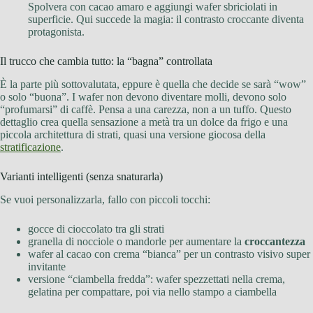
Spolvera con cacao amaro e aggiungi wafer sbriciolati in
superficie. Qui succede la magia: il contrasto croccante diventa
protagonista.
Il trucco che cambia tutto: la “bagna” controllata
È la parte più sottovalutata, eppure è quella che decide se sarà “wow”
o solo “buona”. I wafer non devono diventare molli, devono solo
“profumarsi” di caffè. Pensa a una carezza, non a un tuffo. Questo
dettaglio crea quella sensazione a metà tra un dolce da frigo e una
piccola architettura di strati, quasi una versione giocosa della
stratificazione
.
Varianti intelligenti (senza snaturarla)
Se vuoi personalizzarla, fallo con piccoli tocchi:
gocce di cioccolato tra gli strati
granella di nocciole o mandorle per aumentare la
croccantezza
wafer al cacao con crema “bianca” per un contrasto visivo super
invitante
versione “ciambella fredda”: wafer spezzettati nella crema,
gelatina per compattare, poi via nello stampo a ciambella