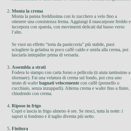
Monta la crema
Monta la panna freddissima con lo zucchero a velo fino a
ottenere una consistenza ferma. Aggiungi il mascarpone freddo e
incorpora con spatola, con movimenti delicati dal basso verso
l’alto.
Se vuoi un effetto “torta da pasticceria” più stabile, puoi
sciogliere la gelatina in poco caffè caldo e unirla alla crema, poi
lasciarla intiepidire prima di versarla.
Assembla a strati
Fodera lo stampo con carta forno o pellicola (ti aiuta tantissimo a
sformare). Fai una velatura di crema sul fondo, poi crea uno
strato di wafer
bagnati velocemente
con caffè (pennello o
cucchiaio, senza inzupparli). Alterna crema e wafer fino a finire,
chiudendo con crema.
Riposo in frigo
Copri e lascia in frigo almeno 4 ore. Se riesci, tutta la notte: i
sapori si fondono e il taglio diventa più netto.
Finitura