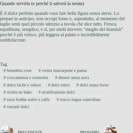
Quando servirla (e perché ti salverà la serata)
È il dolce perfetto quando vuoi fare bella figura senza stress. Lo
prepari in anticipo, non occupi forno e, soprattutto, al momento del
taglio senti quel piccolo silenzio a tavola che dice tutto. Fresca,
equilibrata, semplice, e sì, per molti davvero “meglio del tiramisù”
perché è più veloce, più leggera al palato e incredibilmente
soddisfacente.
Tag
#
benedetta rossi
#
crema mascarpone e panna
#
croccantezza e cremosita
#
dessert senza uova
#
dolce facile e veloce
#
dolci estivi
#
dolci senza forno
#
ricetta no bake
#
stratificazione dolci
#
torta fredda wafer e caffe
#
trucco bagna controllata
#
varianti dolci
PRECEDENTE
PROSSIMO