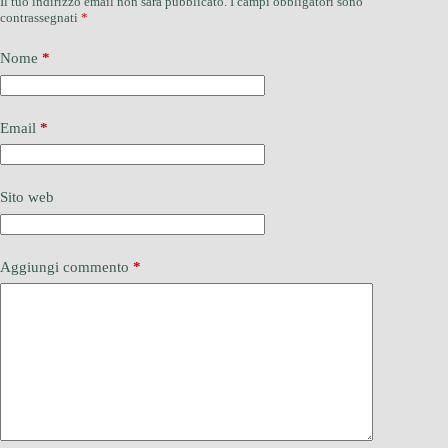
Il tuo indirizzo email non sarà pubblicato.
I campi obbligatori sono
contrassegnati
*
Nome
*
Email
*
Sito web
Aggiungi commento
*