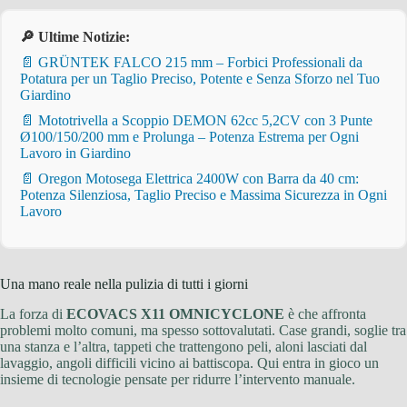
🔎 Ultime Notizie:
📄 GRÜNTEK FALCO 215 mm – Forbici Professionali da
Potatura per un Taglio Preciso, Potente e Senza Sforzo nel Tuo
Giardino
📄 Mototrivella a Scoppio DEMON 62cc 5,2CV con 3 Punte
Ø100/150/200 mm e Prolunga – Potenza Estrema per Ogni
Lavoro in Giardino
📄 Oregon Motosega Elettrica 2400W con Barra da 40 cm:
Potenza Silenziosa, Taglio Preciso e Massima Sicurezza in Ogni
Lavoro
Una mano reale nella pulizia di tutti i giorni
La forza di
ECOVACS X11 OMNICYCLONE
è che affronta
problemi molto comuni, ma spesso sottovalutati. Case grandi, soglie tra
una stanza e l’altra, tappeti che trattengono peli, aloni lasciati dal
lavaggio, angoli difficili vicino ai battiscopa. Qui entra in gioco un
insieme di tecnologie pensate per ridurre l’intervento manuale.