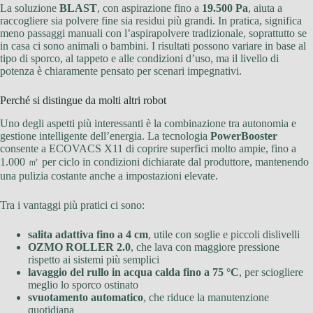
La soluzione
BLAST
, con aspirazione fino a
19.500 Pa
, aiuta a
raccogliere sia polvere fine sia residui più grandi. In pratica, significa
meno passaggi manuali con l’aspirapolvere tradizionale, soprattutto se
in casa ci sono animali o bambini. I risultati possono variare in base al
tipo di sporco, al tappeto e alle condizioni d’uso, ma il livello di
potenza è chiaramente pensato per scenari impegnativi.
Perché si distingue da molti altri robot
Uno degli aspetti più interessanti è la combinazione tra autonomia e
gestione intelligente dell’energia. La tecnologia
PowerBooster
consente a ECOVACS X11 di coprire superfici molto ampie, fino a
1.000 ㎡ per ciclo in condizioni dichiarate dal produttore, mantenendo
una pulizia costante anche a impostazioni elevate.
Tra i vantaggi più pratici ci sono:
salita adattiva fino a 4 cm
, utile con soglie e piccoli dislivelli
OZMO ROLLER 2.0
, che lava con maggiore pressione
rispetto ai sistemi più semplici
lavaggio del rullo in acqua calda fino a 75 °C
, per sciogliere
meglio lo sporco ostinato
svuotamento automatico
, che riduce la manutenzione
quotidiana