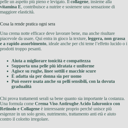
pelle un aspetto più pieno e levigato. Il
collagene
, insieme alla
vitamina E
, contribuisce a nutrire e sostenere una sensazione di
maggiore elasticità.
Cosa la rende pratica ogni sera
Una crema notte efficace deve lavorare bene, ma anche risultare
piacevole da usare. Qui entra in gioco la texture,
leggera, non grassa
e a rapido assorbimento
, ideale anche per chi teme l’effetto lucido o i
prodotti troppo pesanti.
Aiuta a migliorare tonicità e compattezza
Supporta una pelle più idratata e uniforme
Agisce su rughe, linee sottili e macchie scure
È adatta sia per donna sia per uomo
Può essere usata anche su pelli sensibili, con la dovuta
gradualità
Chi prova trattamenti serali sa bene quanto sia importante la costanza.
Una formula come
Crema Viso Antirughe Acido Ialuronico con
Retinolo e Collagene
è interessante proprio perché unisce più
esigenze in un solo gesto, nutrimento, trattamento anti età e aiuto
contro il colorito irregolare.