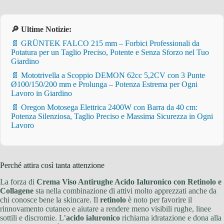
🔎 Ultime Notizie:
📄 GRÜNTEK FALCO 215 mm – Forbici Professionali da
Potatura per un Taglio Preciso, Potente e Senza Sforzo nel Tuo
Giardino
📄 Mototrivella a Scoppio DEMON 62cc 5,2CV con 3 Punte
Ø100/150/200 mm e Prolunga – Potenza Estrema per Ogni
Lavoro in Giardino
📄 Oregon Motosega Elettrica 2400W con Barra da 40 cm:
Potenza Silenziosa, Taglio Preciso e Massima Sicurezza in Ogni
Lavoro
Perché attira così tanta attenzione
La forza di
Crema Viso Antirughe Acido Ialuronico con Retinolo e
Collagene
sta nella combinazione di attivi molto apprezzati anche da
chi conosce bene la skincare. Il
retinolo
è noto per favorire il
rinnovamento cutaneo e aiutare a rendere meno visibili rughe, linee
sottili e discromie. L’
acido ialuronico
richiama idratazione e dona alla