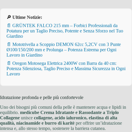
🔎 Ultime Notizie:
📄 GRÜNTEK FALCO 215 mm – Forbici Professionali da
Potatura per un Taglio Preciso, Potente e Senza Sforzo nel Tuo
Giardino
📄 Mototrivella a Scoppio DEMON 62cc 5,2CV con 3 Punte
Ø100/150/200 mm e Prolunga – Potenza Estrema per Ogni
Lavoro in Giardino
📄 Oregon Motosega Elettrica 2400W con Barra da 40 cm:
Potenza Silenziosa, Taglio Preciso e Massima Sicurezza in Ogni
Lavoro
Idratazione profonda e pelle più confortevole
Uno dei bisogni più comuni della pelle è mantenere acqua e lipidi in
equilibrio.
medicube Crema Idratante e Rassodante a Triplo
Collagene
unisce
collagene, acido ialuronico, elastina di alta
qualità, niacinamide e burro di karitè
per offrire un’idratazione
intensa e, allo stesso tempo, sostenere la barriera cutanea.