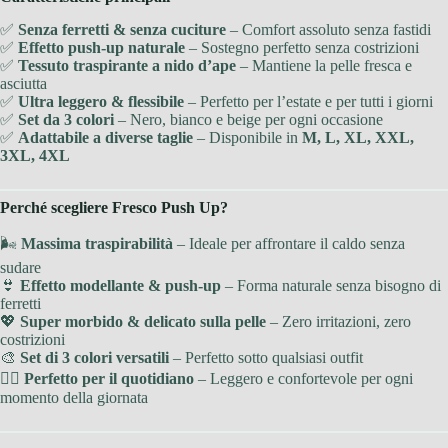
✅
Senza ferretti & senza cuciture
– Comfort assoluto senza fastidi
✅
Effetto push-up naturale
– Sostegno perfetto senza costrizioni
✅
Tessuto traspirante a nido d’ape
– Mantiene la pelle fresca e
asciutta
✅
Ultra leggero & flessibile
– Perfetto per l’estate e per tutti i giorni
✅
Set da 3 colori
– Nero, bianco e beige per ogni occasione
✅
Adattabile a diverse taglie
– Disponibile in
M, L, XL, XXL,
3XL, 4XL
Perché scegliere Fresco Push Up?
🌬
Massima traspirabilità
– Ideale per affrontare il caldo senza
sudare
👙
Effetto modellante & push-up
– Forma naturale senza bisogno di
ferretti
💖
Super morbido & delicato sulla pelle
– Zero irritazioni, zero
costrizioni
🎨
Set di 3 colori versatili
– Perfetto sotto qualsiasi outfit
🧘‍♀️
Perfetto per il quotidiano
– Leggero e confortevole per ogni
momento della giornata