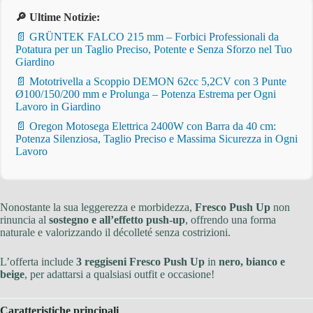
🔎 Ultime Notizie:
📄 GRÜNTEK FALCO 215 mm – Forbici Professionali da
Potatura per un Taglio Preciso, Potente e Senza Sforzo nel Tuo
Giardino
📄 Mototrivella a Scoppio DEMON 62cc 5,2CV con 3 Punte
Ø100/150/200 mm e Prolunga – Potenza Estrema per Ogni
Lavoro in Giardino
📄 Oregon Motosega Elettrica 2400W con Barra da 40 cm:
Potenza Silenziosa, Taglio Preciso e Massima Sicurezza in Ogni
Lavoro
Nonostante la sua leggerezza e morbidezza,
Fresco Push Up
non
rinuncia al
sostegno e all’effetto push-up
, offrendo una forma
naturale e valorizzando il décolleté senza costrizioni.
L’offerta include
3 reggiseni Fresco Push Up
in
nero, bianco e
beige
, per adattarsi a qualsiasi outfit e occasione!
Caratteristiche principali