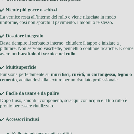
✔️
Niente più gocce o schizzi
La vernice resta all’interno del rullo e viene rilasciata in modo
uniforme, così non sporchi il pavimento, i mobili o te stesso.
✔️
Dosatore integrato
Basta riempire il serbatoio interno, chiudere il tappo e iniziare a
pitturare. Non servono vaschette, pennelli o continue ricariche. È come
avere
un barattolo di vernice nel rullo
.
✔️
Multisuperficie
Funziona perfettamente su
muri lisci, ruvidi, in cartongesso, legno o
cemento
, adattandosi alla texture per un risultato professionale.
✔️
Facile da usare e da pulire
Dopo l’uso, smonti i componenti, sciacqui con acqua e il tuo rullo è
pronto per essere riutilizzato.
✔️
Accessori inclusi
Rullo grande per pareti e soffitti