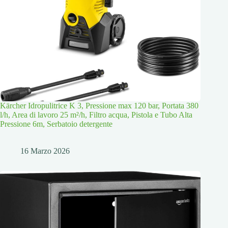
Kärcher Idropulitrice K 3, Pressione max 120 bar, Portata 380
l/h, Area di lavoro 25 m²/h, Filtro acqua, Pistola e Tubo Alta
Pressione 6m, Serbatoio detergente
16 Marzo 2026