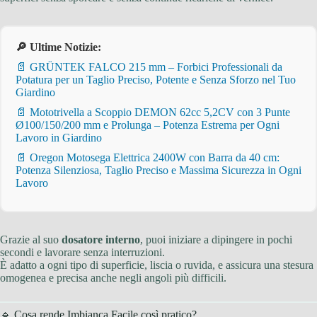
🔎 Ultime Notizie:
📄 GRÜNTEK FALCO 215 mm – Forbici Professionali da
Potatura per un Taglio Preciso, Potente e Senza Sforzo nel Tuo
Giardino
📄 Mototrivella a Scoppio DEMON 62cc 5,2CV con 3 Punte
Ø100/150/200 mm e Prolunga – Potenza Estrema per Ogni
Lavoro in Giardino
📄 Oregon Motosega Elettrica 2400W con Barra da 40 cm:
Potenza Silenziosa, Taglio Preciso e Massima Sicurezza in Ogni
Lavoro
Grazie al suo
dosatore interno
, puoi iniziare a dipingere in pochi
secondi e lavorare senza interruzioni.
È adatto a ogni tipo di superficie, liscia o ruvida, e assicura una stesura
omogenea e precisa anche negli angoli più difficili.
🔹 Cosa rende Imbianca Facile così pratico?