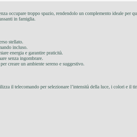
nza occupare troppo spazio, rendendolo un complemento ideale per qualsi
ssanti in famiglia.
rso stellato.
comando incluso.
are energia e garantire praticità.
nare senza ingombrare.
o per creare un ambiente sereno e suggestivo.
ilizza il telecomando per selezionare l’intensità della luce, i colori e il 