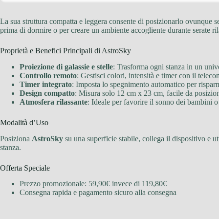
La sua struttura compatta e leggera consente di posizionarlo ovunque se
prima di dormire o per creare un ambiente accogliente durante serate rila
Proprietà e Benefici Principali di AstroSky
Proiezione di galassie e stelle
: Trasforma ogni stanza in un unive
Controllo remoto
: Gestisci colori, intensità e timer con il tele
Timer integrato
: Imposta lo spegnimento automatico per risparmi
Design compatto
: Misura solo 12 cm x 23 cm, facile da posizio
Atmosfera rilassante
: Ideale per favorire il sonno dei bambini 
Modalità d’Uso
Posiziona
AstroSky
su una superficie stabile, collega il dispositivo e ut
stanza.
Offerta Speciale
Prezzo promozionale: 59,90€ invece di 119,80€
Consegna rapida e pagamento sicuro alla consegna