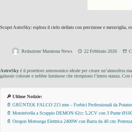
Scopri AstroSky: esplora il cielo stellato con precisione e meraviglia, o
Redazione Maratona News
22 Febbraio 2026
C
AstroSky
è il proiettore astronomico ideale per creare un’atmosfera magi
galassie colorate e nebbie luminose che riempiono l’intera stanza. Con 
🔎 Ultime Notizie:
📄 GRÜNTEK FALCO 215 mm – Forbici Professionali da Potatura pe
📄 Mototrivella a Scoppio DEMON 62cc 5,2CV con 3 Punte Ø100/
📄 Oregon Motosega Elettrica 2400W con Barra da 40 cm: Potenza 