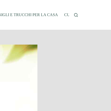
IGLI E TRUCCHI PER LA CASA
CUCINA E RICETTE
G