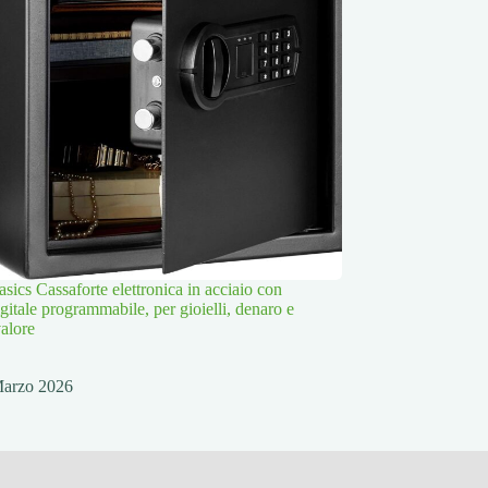
ics Cassaforte elettronica in acciaio con
igitale programmabile, per gioielli, denaro e
valore
Marzo 2026