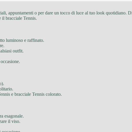
ciali, appuntamenti o per dare un tocco di luce al tuo look quotidiano. Di
 il bracciale Tennis.
etto luminoso e raffinato.
re.
lsiasi outfit.
i occasione.
o).
litario.
 Tennis e bracciale Tennis colorato.
ura esagonale.
are il viso.
ni occasione.