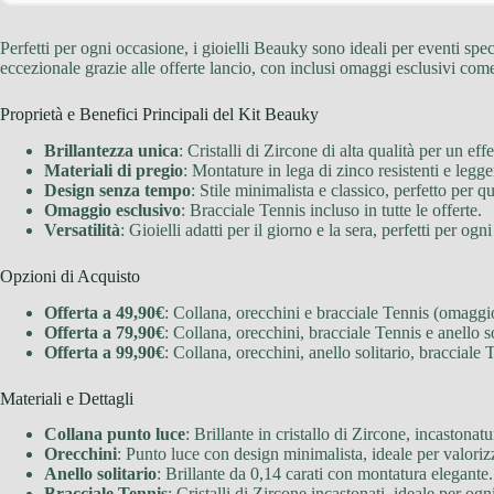
Perfetti per ogni occasione, i gioielli Beauky sono ideali per eventi spe
eccezionale grazie alle offerte lancio, con inclusi omaggi esclusivi come
Proprietà e Benefici Principali del Kit Beauky
Brillantezza unica
: Cristalli di Zircone di alta qualità per un eff
Materiali di pregio
: Montature in lega di zinco resistenti e legge
Design senza tempo
: Stile minimalista e classico, perfetto per qua
Omaggio esclusivo
: Bracciale Tennis incluso in tutte le offerte.
Versatilità
: Gioielli adatti per il giorno e la sera, perfetti per ogn
Opzioni di Acquisto
Offerta a 49,90€
: Collana, orecchini e bracciale Tennis (omaggi
Offerta a 79,90€
: Collana, orecchini, bracciale Tennis e anello so
Offerta a 99,90€
: Collana, orecchini, anello solitario, bracciale
Materiali e Dettagli
Collana punto luce
: Brillante in cristallo di Zircone, incastonat
Orecchini
: Punto luce con design minimalista, ideale per valorizz
Anello solitario
: Brillante da 0,14 carati con montatura elegante.
Bracciale Tennis
: Cristalli di Zircone incastonati, ideale per og