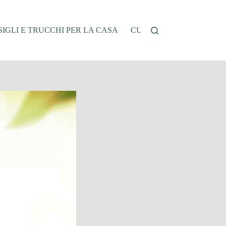
IGLI E TRUCCHI PER LA CASA
CUCINA E RICETTE
G