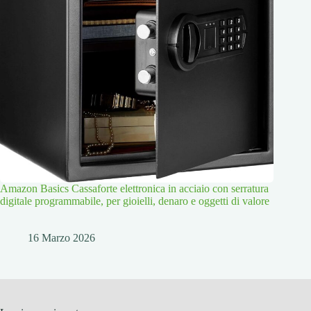
Amazon Basics Cassaforte elettronica in acciaio con serratura
digitale programmabile, per gioielli, denaro e oggetti di valore
16 Marzo 2026