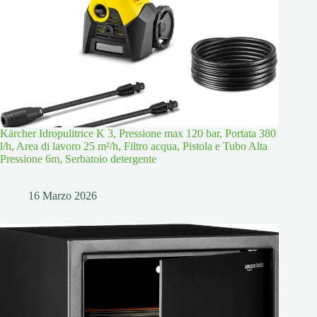
Kärcher Idropulitrice K 3, Pressione max 120 bar, Portata 380
l/h, Area di lavoro 25 m²/h, Filtro acqua, Pistola e Tubo Alta
Pressione 6m, Serbatoio detergente
16 Marzo 2026