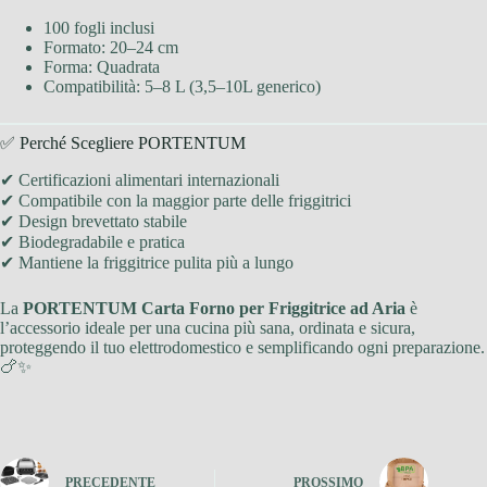
100 fogli inclusi
Formato: 20–24 cm
Forma: Quadrata
Compatibilità: 5–8 L (3,5–10L generico)
✅ Perché Scegliere PORTENTUM
✔ Certificazioni alimentari internazionali
✔ Compatibile con la maggior parte delle friggitrici
✔ Design brevettato stabile
✔ Biodegradabile e pratica
✔ Mantiene la friggitrice pulita più a lungo
La
PORTENTUM Carta Forno per Friggitrice ad Aria
è
l’accessorio ideale per una cucina più sana, ordinata e sicura,
proteggendo il tuo elettrodomestico e semplificando ogni preparazione.
🍗✨
PRECEDENTE
PROSSIMO