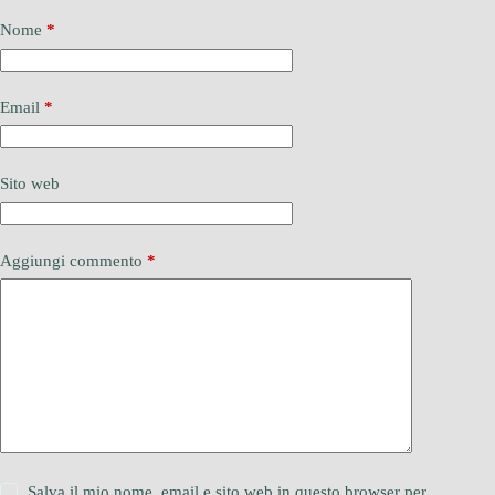
Nome
*
Email
*
Sito web
Aggiungi commento
*
Salva il mio nome, email e sito web in questo browser per