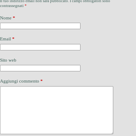
Il tuo indirizzo email non sarà pubblicato.
I campi obbligatori sono
contrassegnati
*
Nome
*
Email
*
Sito web
Aggiungi commento
*