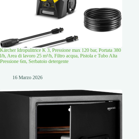
Kärcher Idropulitrice K 3, Pressione max 120 bar, Portata 380
l/h, Area di lavoro 25 m²/h, Filtro acqua, Pistola e Tubo Alta
Pressione 6m, Serbatoio detergente
16 Marzo 2026