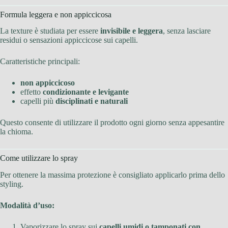
Formula leggera e non appiccicosa
La texture è studiata per essere
invisibile e leggera
, senza lasciare
residui o sensazioni appiccicose sui capelli.
Caratteristiche principali:
non appiccicoso
effetto
condizionante e levigante
capelli più
disciplinati e naturali
Questo consente di utilizzare il prodotto ogni giorno senza appesantire
la chioma.
Come utilizzare lo spray
Per ottenere la massima protezione è consigliato applicarlo prima dello
styling.
Modalità d’uso:
Vaporizzare lo spray sui
capelli umidi o tamponati con