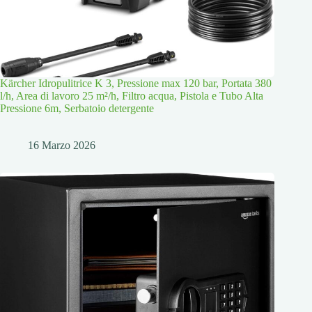
Kärcher Idropulitrice K 3, Pressione max 120 bar, Portata 380
l/h, Area di lavoro 25 m²/h, Filtro acqua, Pistola e Tubo Alta
Pressione 6m, Serbatoio detergente
16 Marzo 2026