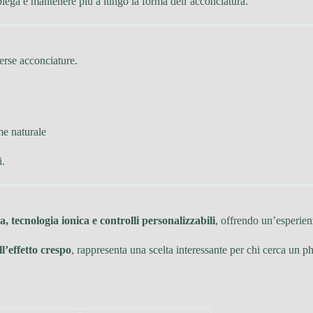
a piega e mantenere più a lungo la forma dell’acconciatura.
verse acconciature.
me naturale
i.
, tecnologia ionica e controlli personalizzabili
, offrendo un’esperien
l’effetto crespo
, rappresenta una scelta interessante per chi cerca un p