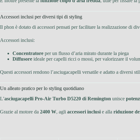
È inoltre presente la
funzione colpo d’aria fredda
, utile per fissare l
Accessori inclusi per diversi tipi di styling
Il phon è dotato di accessori pensati per facilitare la realizzazione di di
Accessori inclusi:
Concentratore
per un flusso d’aria mirato durante la piega
Diffusore
ideale per capelli ricci o mossi, per valorizzare il volu
Questi accessori rendono l’asciugacapelli versatile e adatto a diversi stil
Un alleato pratico per lo styling quotidiano
L’
asciugacapelli Pro-Air Turbo D5220 di Remington
unisce
potenza
Grazie al motore da
2400 W
, agli
accessori inclusi
e alla
riduzione del