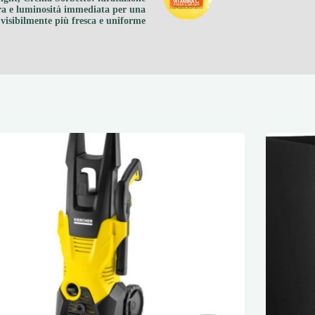
ra e luminosità immediata per una
 visibilmente più fresca e uniforme