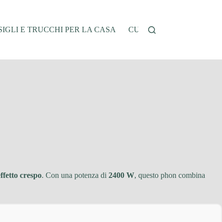
IGLI E TRUCCHI PER LA CASA
CUCINA E RICETTE
G
effetto crespo
. Con una potenza di
2400 W
, questo phon combina