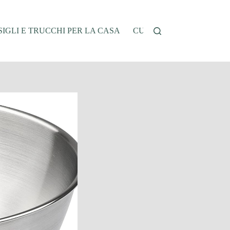
IGLI E TRUCCHI PER LA CASA
CUCINA E RICETTE
G