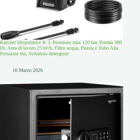
Kärcher Idropulitrice K 3, Pressione max 120 bar, Portata 380
l/h, Area di lavoro 25 m²/h, Filtro acqua, Pistola e Tubo Alta
Pressione 6m, Serbatoio detergente
16 Marzo 2026